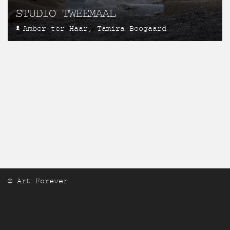
STUDIO TWEEMAAL
Amber ter Haar, Tamira Boogaard
© Art Forever