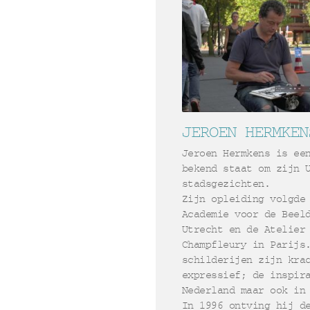
JEROEN HERMKEN
Jeroen Hermkens is ee
bekend staat om zijn 
stadsgezichten.
Zijn opleiding volgde
Academie voor de Beel
Utrecht en de Atelier
Champfleury in Parijs
schilderijen zijn kra
expressief; de inspir
Nederland maar ook in
In 1996 ontving hij d