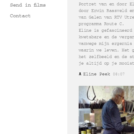
Portret van en door E
Send in films
door Erwin Raasveld e
Contact
van Galen van RTV Utr
programma Route C.
Eline is gefascineerd
kwetsbare en de verga
vanwege mijn ergernis
waarin we leven. Het 
het zelfbeeld en de s
je altijd op je moois
Eline Peek
08:07