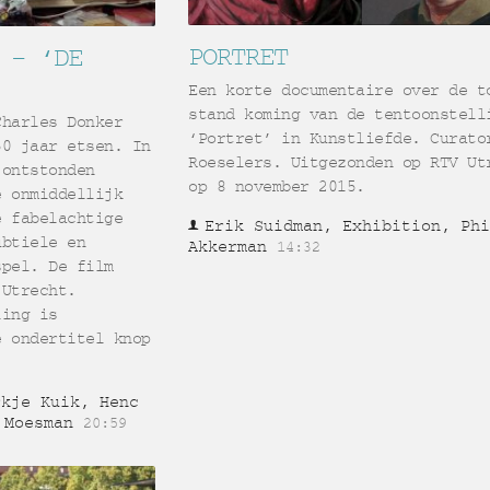
PORTRET
 – ‘DE
Een korte documentaire over de t
stand koming van de tentoonstell
Charles Donker
‘Portret’ in Kunstliefde. Curato
50 jaar etsen. In
Roeselers. Uitgezonden op RTV Ut
 ontstonden
op 8 november 2015.
e onmiddellijk
e fabelachtige
Erik Suidman, Exhibition, Ph
ubtiele en
Akkerman
14:32
spel. De film
 Utrecht.
ling is
e ondertitel knop
rkje Kuik, Henc
 Moesman
20:59