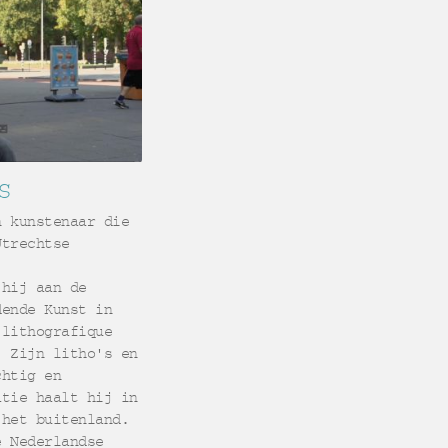
S
n kunstenaar die
Utrechtse
 hij aan de
dende Kunst in
 lithografique
. Zijn litho's en
chtig en
atie haalt hij in
 het buitenland.
e Nederlandse