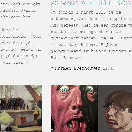
SOPRANO & 4 BELL BRON
line Peek gemaakt
n Boukje Jansen
Op zondag 2 maart 2025 is de
echt voor het
uitzending van deze film op tv-k
ONS geweest. Het is een opname v
 door het
eerste uitvoering met nieuwe
nkelijkheid. "Ook
muziekinstrumenten, de Bell Bron
 over de tijd
in een door Richard Rijnvos
gaat nu veelal om
gecomponeerd stuk voor sopraan e
trijd daarin dat
Bell Bronzes.
t wil zijn."
Harmen Brethouwer
21:40