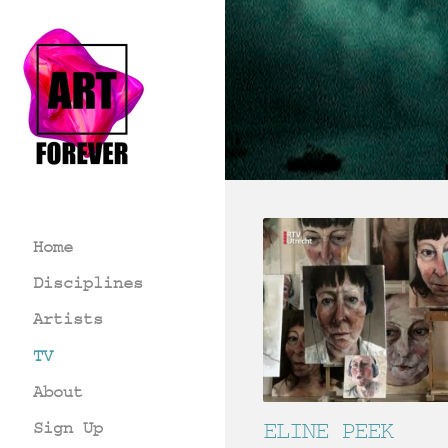
Home
Disciplines
Artists
TV
About
ELINE PEEK
Sign Up