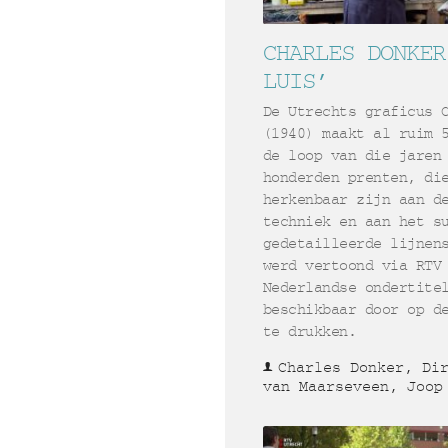
CHARLES DONKER
LUIS’
De Utrechts graficus 
(1940) maakt al ruim 
de loop van die jaren
honderden prenten, di
herkenbaar zijn aan d
techniek en aan het s
gedetailleerde lijnen
werd vertoond via RTV
Nederlandse ondertite
beschikbaar door op d
te drukken.
Charles Donker, Di
van Maarseveen, Joop