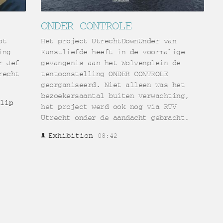
ONDER CONTROLE
ot
Het project UtrechtDownUnder van
ing
Kunstliefde heeft in de voormalige
r Jef
gevangenis aan het Wolvenplein de
recht
tentoonstelling ONDER CONTROLE
georganiseerd. Niet alleen was het
bezoekersaantal buiten verwachting,
ilip
het project werd ook nog via RTV
Utrecht onder de aandacht gebracht.
Exhibition
08:42