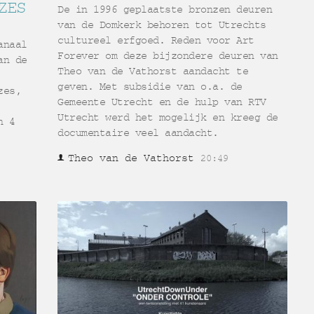
ZES
De in 1996 geplaatste bronzen deuren
van de Domkerk behoren tot Utrechts
cultureel erfgoed. Reden voor Art
anaal
Forever om deze bijzondere deuren van
an de
Theo van de Vathorst aandacht te
geven. Met subsidie van o.a. de
zes,
Gemeente Utrecht en de hulp van RTV
Utrecht werd het mogelijk en kreeg de
n 4
documentaire veel aandacht.
Theo van de Vathorst
20:49