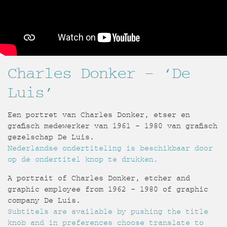
Charles Donker – ‘De
Luis’
Een portret van Charles Donker, etser en
grafisch medewerker van 1961 – 1980 van grafisch
gezelschap De Luis.
Nederlandse ondertiteling is beschikbaar door
op de ondertitel knop te drukken.
A portrait of Charles Donker, etcher and
graphic employee from 1962 – 1980 of graphic
company De Luis.
Subtitels are available by pushing the title
knob and in preferences choose translate to