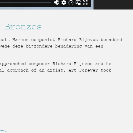
 Bronzes
eeft Harmen componist Richard Rijnvos benaderd
wege deze bijzondere benadering van een
approached composer Richard Rijnvos and he
al approach of an artist, Art Forever took