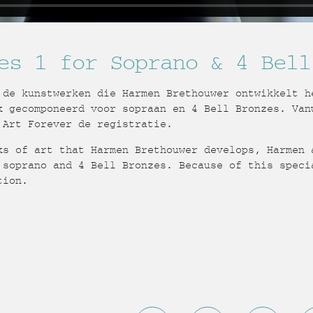
es 1 for Soprano & 4 Bell
 de kunstwerken die Harmen Brethouwer ontwikkelt h
k gecomponeerd voor sopraan en 4 Bell Bronzes. Van
 Art Forever de registratie.
ks of art that Harmen Brethouwer develops, Harmen 
 soprano and 4 Bell Bronzes. Because of this speci
tion.