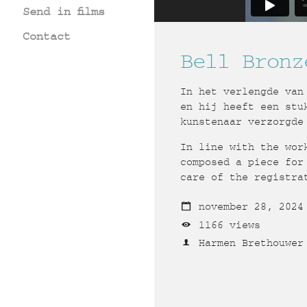
Send in films
Contact
Bell Bronz
In het verlengde van
en hij heeft een stu
kunstenaar verzorgde
In line with the wor
composed a piece for
care of the registra
november 28, 2024
1166 views
Harmen Brethouwer