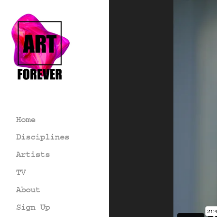
Home
Disciplines
Artists
TV
About
Sign Up