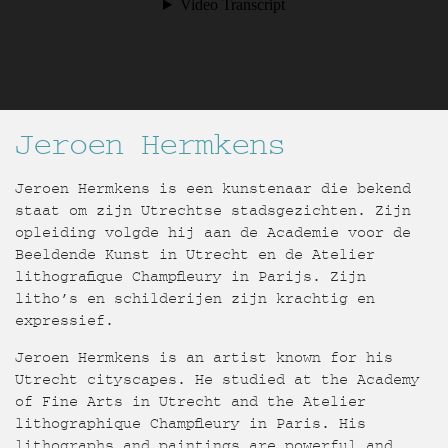
Jeroen Hermkens
Jeroen Hermkens is een kunstenaar die bekend
staat om zijn Utrechtse stadsgezichten. Zijn
opleiding volgde hij aan de Academie voor de
Beeldende Kunst in Utrecht en de Atelier
lithografique Champfleury in Parijs. Zijn
litho’s en schilderijen zijn krachtig en
expressief.
Jeroen Hermkens is an artist known for his
Utrecht cityscapes. He studied at the Academy
of Fine Arts in Utrecht and the Atelier
lithographique Champfleury in Paris. His
lithographs and paintings are powerful and