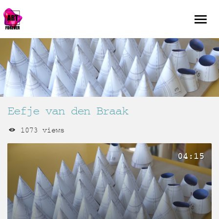
Eefje van den Braak
1073 views
04:15