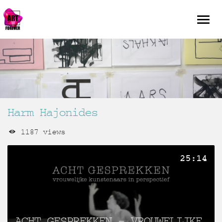
Harm Hajonides
1187 views
25:14
ACHT GESPREKKEN – VROUWELIJKE