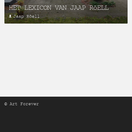
HET LEXICON VAN JAAP RöELL
Jaap Röell
© Art Forever