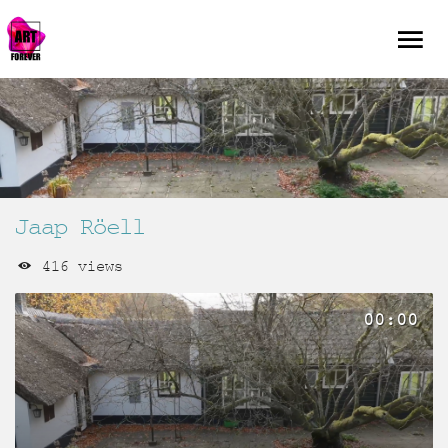
Jaap Röell
416 views
00:00