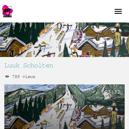
Luuk Scholten
789 views
03:32