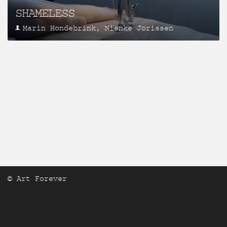
SHAMELESS
Marin Hondebrink, Nienke Jorissen
© Art Forever