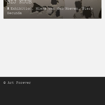
BIJ KUUB
Exhibition, Mieke van den Hoeven, Piers
Secunda
© Art Forever