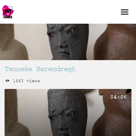
Tanneke Barendregt
1663 views
04:06