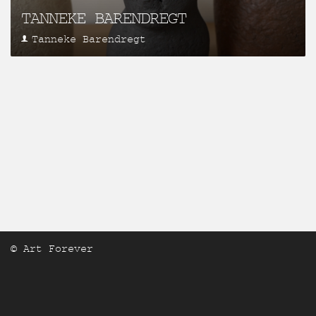
TANNEKE BARENDREGT
Tanneke Barendregt
© Art Forever