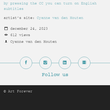
by pressing the CC you can turn on English
subtitles
artist’s site:
Cyanne van den Houten
december 24, 2023
612 views
Cyanne van den Houten
© Art Forever