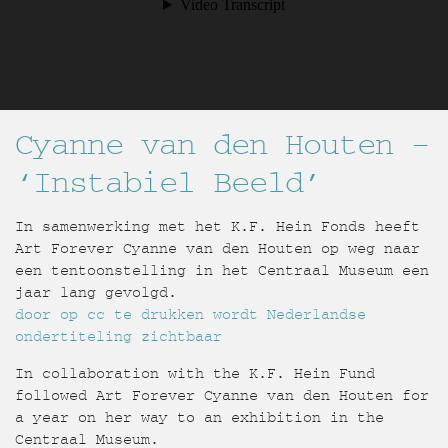
Cyanne van den Houten –
‘Instabiel Beeld’
In samenwerking met het K.F. Hein Fonds heeft
Art Forever Cyanne van den Houten op weg naar
een tentoonstelling in het Centraal Museum een
jaar lang gevolgd.
door op cc te drukken wordt Nederlandse
ondertiteling zichtbaar
In collaboration with the K.F. Hein Fund
followed Art Forever Cyanne van den Houten for
a year on her way to an exhibition in the
Centraal Museum.