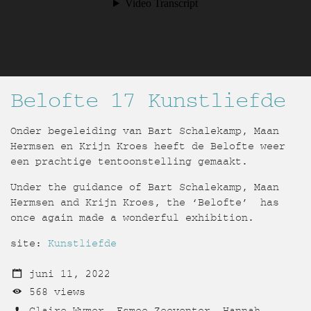
Belofte 17 Kunstliefde
Onder begeleiding van Bart Schalekamp, Maan
Hermsen en Krijn Kroes heeft de Belofte weer
een prachtige tentoonstelling gemaakt.
Under the guidance of Bart Schalekamp, ​​Maan
Hermsen and Krijn Kroes, the ‘Belofte’ has
once again made a wonderful exhibition.
site:
Kunstliefde
juni 11, 2022
568 views
Claire Wymer, Esmee Zeeventer, Hannah