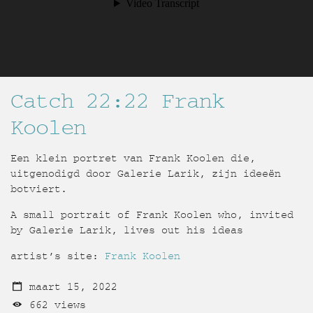
Catch 22:22 Frank
Koolen
Een klein portret van Frank Koolen die,
uitgenodigd door Galerie Larik, zijn ideeën
botviert.
A small portrait of Frank Koolen who, invited
by Galerie Larik, lives out his ideas
artist’s site:
Frank Koolen
maart 15, 2022
662 views