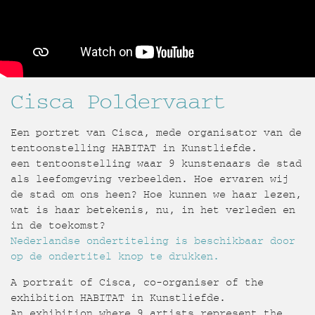
Cisca Poldervaart
Een portret van Cisca, mede organisator van de
tentoonstelling HABITAT in Kunstliefde.
een tentoonstelling waar 9 kunstenaars de stad
als leefomgeving verbeelden. Hoe ervaren wij
de stad om ons heen? Hoe kunnen we haar lezen,
wat is haar betekenis, nu, in het verleden en
in de toekomst?
Nederlandse ondertiteling is beschikbaar door
op de ondertitel knop te drukken.
A portrait of Cisca, co-organiser of the
exhibition HABITAT in Kunstliefde.
An exhibition where 9 artists represent the