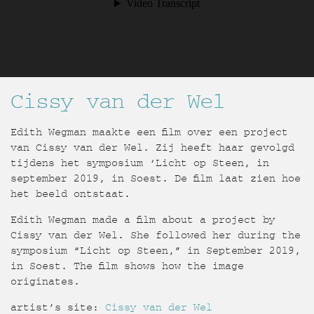
Cissy van der Wel
Edith Wegman maakte een film over een project
van Cissy van der Wel. Zij heeft haar gevolgd
tijdens het symposium ‘Licht op Steen, in
september 2019, in Soest. De film laat zien hoe
het beeld ontstaat.
Edith Wegman made a film about a project by
Cissy van der Wel. She followed her during the
symposium “Licht op Steen,” in September 2019,
in Soest. The film shows how the image
originates.
artist’s site:
Cissy van der Wel