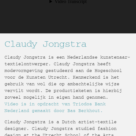
Claudy Jongstra
Claudy Jongstra is een Nederlandse kunstenaar-
textielontwerper. Claudy Jongstra heeft
modevormgeving gestudeerd aan de Hogeschool
voor de Kunsten Utrecht. Kenmerkend is het
gebruik van wol die op ambachtelijke wijze
vervilt wordt. De productieketen is hierbij
zoveel mogelijk in eigen hand genomen.
Video is in opdracht van Triodos Bank
Nederland gemaakt door Bas Berkhout.
Claudy Jongstra is a Dutch artist-textile
designer. Claudy Jongstra studied fashion
design at the Utrecht School of the Arts.