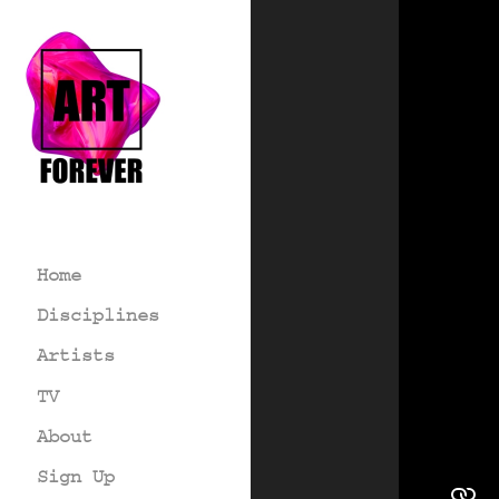
Home
Disciplines
Artists
TV
About
Sign Up