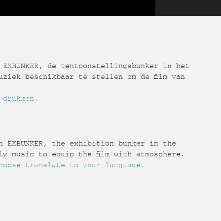
 EXBUNKER, de tentoonstellingsbunker in het
ziek beschikbaar te stellen om de film van
 drukken.
n EXBUNKER, the exhibition bunker in the
y music to equip the film with atmosphere.
hoose translate to your language.