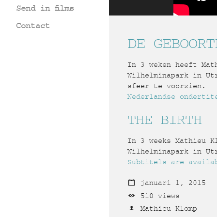
Send in films
Contact
DE GEBOORT
In 3 weken heeft Mat
Wilhelminapark in Ut
sfeer te voorzien.
Nederlandse ondertit
THE BIRTH
In 3 weeks Mathieu K
Wilhelminapark in Ut
Subtitels are availa
januari 1, 2015
510 views
Mathieu Klomp