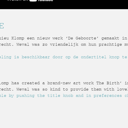
E
hieu Klomp een nieuw werk ‘De Geboorte’ gemaakt in
recht. Weval was zo vriendelijk om hun prachtige mu
eling is beschikbaar door op de ondertitel knop te
lomp has created a brand-new art work The Birth’ i
recht. Weval was so kind to provide them with lovel
ble by pushing the title knob and in preferences c