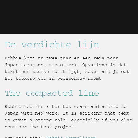
De verdichte lijn
Robbie komt na twee jaar en een reis naar
Japan terug met nieuw werk. Opvallend is dat
tekst een sterke rol krijgt, zeker als je ook
het boekproject in ogenschouw neemt.
The compacted line
Robbie returns after two years and a trip to
Japan with new work. It is striking that text
is given a strong role, especially if you also
consider the book project.