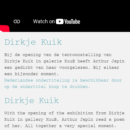
Dirkje Kuik
Bij de opening van de tentoonstelling van
Dirkje Kuik in galerie KuuB heeft Arthur Japin
een gedicht van haar voorgelezen. Bij elkaar
een bijzonder moment.
Nederlandse ondertiteling is beschikbaar door
op de ondertitel knop te drukken.
Dirkje Kuik
With the opening of the exhibition from Dirkje
Kuik in gallery KuuB, Arthur Japin read a poem
of her. All together a very special moment.