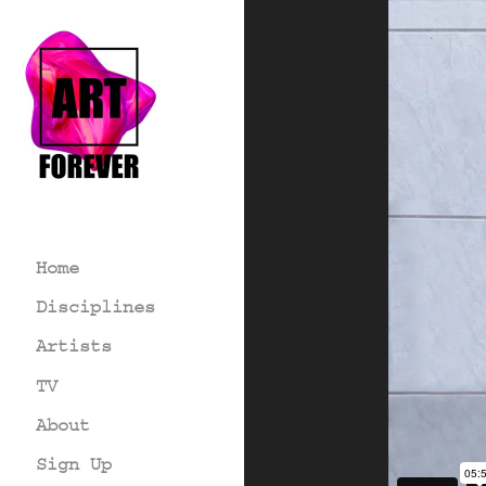
Home
Disciplines
Artists
TV
About
Sign Up