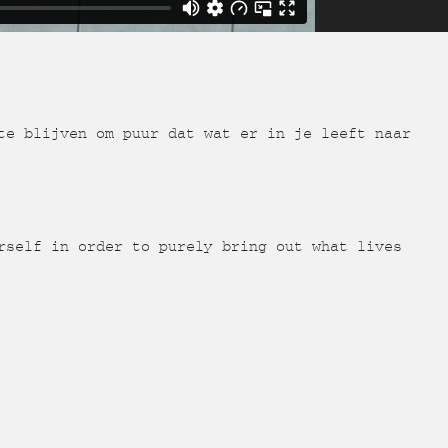
te blijven om puur dat wat er in je leeft naar
rself in order to purely bring out what lives