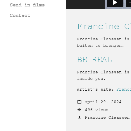
Send in films
Contact
Francine C
Francine Claassen is
buiten te brengen.
BE REAL
Francine Claassen is
inside you.
artist’s site:
Franc
april 29, 2024
496 views
Francine Claassen