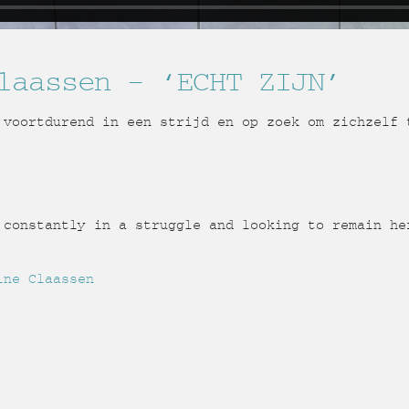
laassen – ‘ECHT ZIJN’
 voortdurend in een strijd en op zoek om zichzelf 
 constantly in a struggle and looking to remain he
ine Claassen