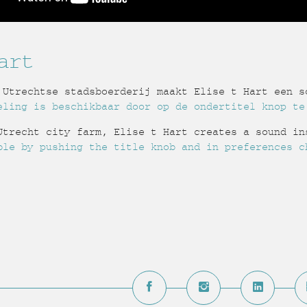
art
 Utrechtse stadsboerderij maakt Elise t Hart een s
eling is beschikbaar door op de ondertitel knop te
Utrecht city farm, Elise t Hart creates
a sound in
ble by pushing the title knob and in preferences c