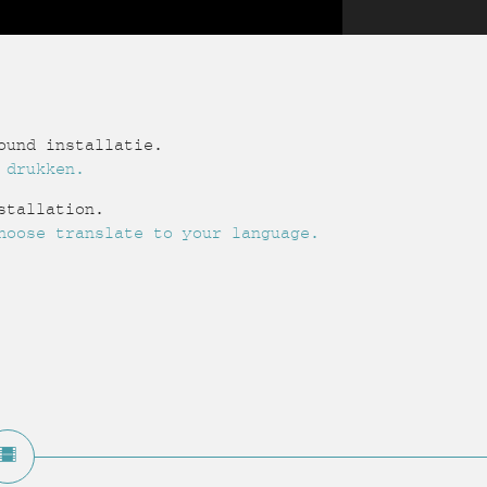
ound installatie.
 drukken.
stallation.
hoose translate to your language.