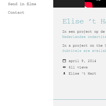
Send in films
Contact
Elise ’t H
In een project op de
Nederlandse ondertit
In a project on the 
Subtitels are availa
april 9, 2014
611 views
Elise ’t Hart