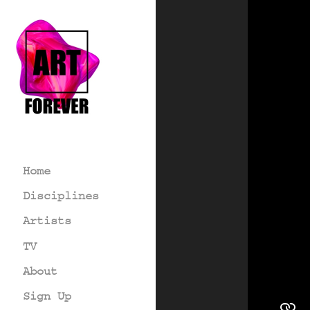
Home
Disciplines
Artists
TV
About
Sign Up