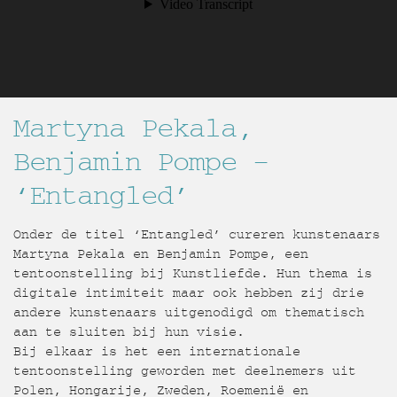
Martyna Pekala,
Benjamin Pompe –
‘Entangled’
Onder de titel ‘Entangled’ cureren kunstenaars
Martyna Pekala en Benjamin Pompe, een
tentoonstelling bij Kunstliefde. Hun thema is
digitale intimiteit maar ook hebben zij drie
andere kunstenaars uitgenodigd om thematisch
aan te sluiten bij hun visie.
Bij elkaar is het een internationale
tentoonstelling geworden met deelnemers uit
Polen, Hongarije, Zweden, Roemenië en