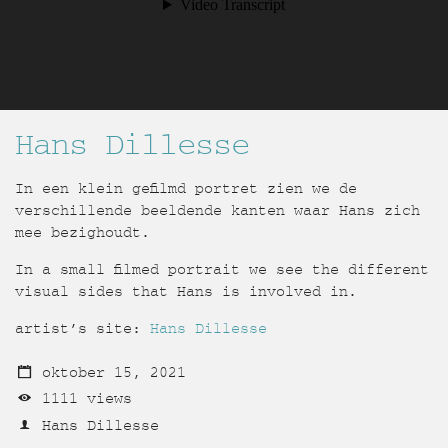
Hans Dillesse
In een klein gefilmd portret zien we de
verschillende beeldende kanten waar Hans zich
mee bezighoudt.
In a small filmed portrait we see the different
visual sides that Hans is involved in.
artist’s site:
Hans Dillesse
oktober 15, 2021
1111 views
Hans Dillesse