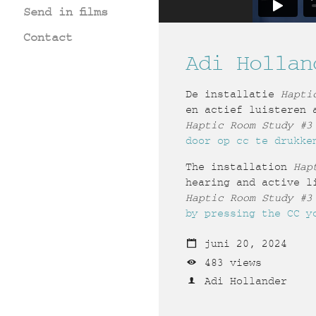
Send in films
Contact
Adi Hollan
De installatie
Hapti
en actief luisteren 
Haptic Room Study #
door op cc te drukke
The installation
Hap
hearing and active l
Haptic Room Study #3
by pressing the CC y
juni 20, 2024
483 views
Adi Hollander