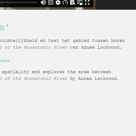
s’
ruimtelijkheid en tast het gebied tussen horen
p of the Housatonic River
van Annea Lockwood.
baar
 spatiality and explores the area between
p of the Housatonic River
by Annea Lockwood.