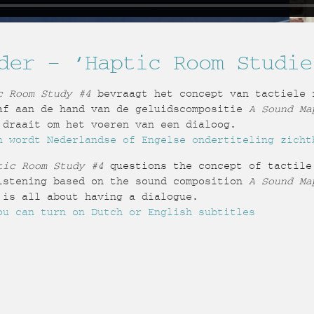
der – ‘Haptic Room Studie
c Room Study #4
bevraagt het concept van tactiele 
af aan de hand van de geluidscompositie
A Sound Ma
3
draait om het voeren van een dialoog.
n wordt Nederlandse of Engelse ondertiteling zicht
tic Room Study #4
questions the concept of tactile
istening based on the sound composition
A Sound Ma
is all about having a dialogue.
ou can turn on Dutch or English subtitles