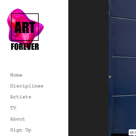
Home
Disciplines
Artists
TV
About
Sign Up