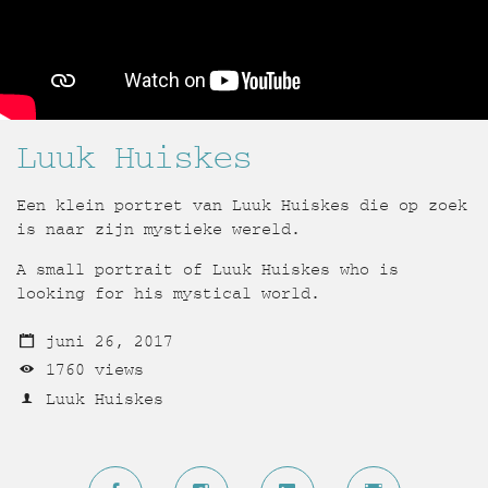
Luuk Huiskes
Een klein portret van Luuk Huiskes die op zoek
is naar zijn mystieke wereld.
A small portrait of Luuk Huiskes who is
looking for his mystical world.
juni 26, 2017
1760 views
Luuk Huiskes