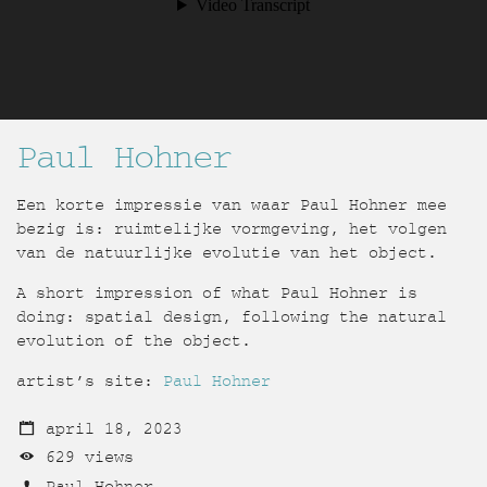
Paul Hohner
Een korte impressie van waar Paul Hohner mee
bezig is: ruimtelijke vormgeving, het volgen
van de natuurlijke evolutie van het object.
A short impression of what Paul Hohner is
doing: spatial design, following the natural
evolution of the object.
artist’s site:
Paul Hohner
april 18, 2023
629 views
Paul Hohner