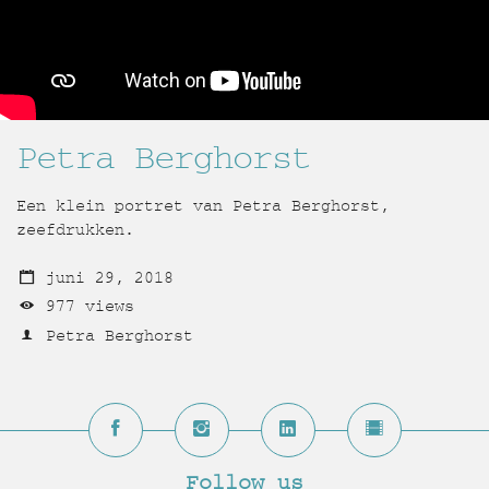
Petra Berghorst
Een klein portret van Petra Berghorst,
zeefdrukken.
juni 29, 2018
977 views
Petra Berghorst