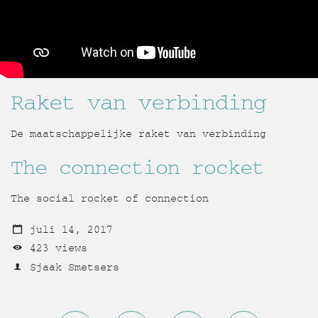
Raket van verbinding
De maatschappelijke raket van verbinding
The connection rocket
The social rocket of connection
juli 14, 2017
423 views
Sjaak Smetsers