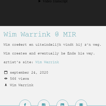
Wim Warrink @ MIR
Wim creëert en uiteindelijk vindt hij z’n weg.
Wim creates and eventually he finds his way.
artist’s site:
Wim Warrink
september 24, 2020
566 views
Wim Warrink