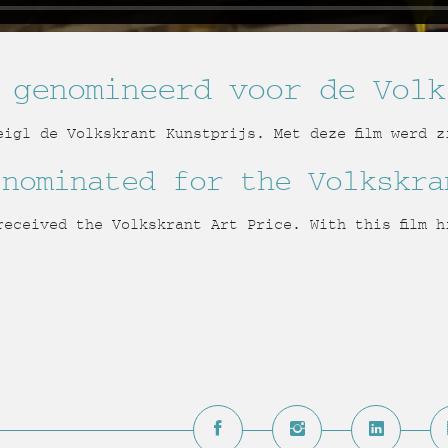
 genomineerd voor de Volk
eigl de Volkskrant Kunstprijs. Met deze film werd z
 nominated for the Volkskra
received the Volkskrant Art Price. With this film h