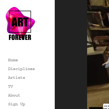
Home
Disciplines
Artists
TV
About
Sign Up