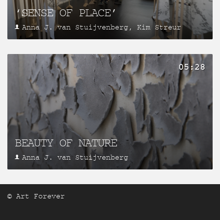
‘SENSE OF PLACE’
Anna J. van Stuijvenberg, Kim Streur
05:28
BEAUTY OF NATURE
Anna J. van Stuijvenberg
© Art Forever