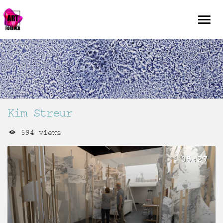
Kim Streur
594 views
05:27