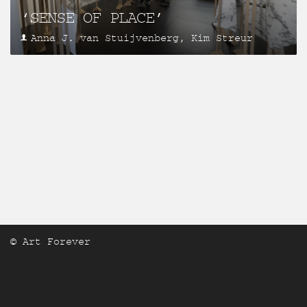
‘SENSE OF PLACE’
Anna J. van Stuijvenberg, Kim Streur
© Art Forever