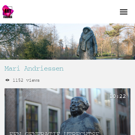
Mari Andriessen
1152 views
10:22
EEN GENERATIE UTRECHTSE