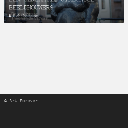
BEELDHOUWERS
Exhibition
© Art Forever