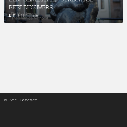
BEELDHOUWERS
Exhibition
© Art Forever