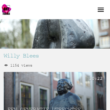
Willy Blees
1154 views
10:22
EEN GENERATIE UTRECHTSE