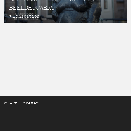
BEELDHOUWERS
Exhibition
© Art Forever