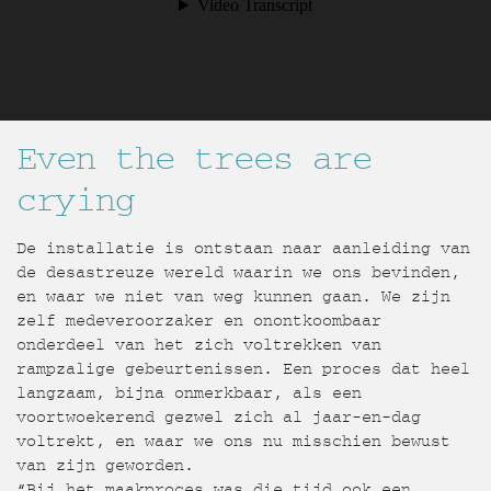
Even the trees are
crying
De installatie is ontstaan naar aanleiding van
de desastreuze wereld waarin we ons bevinden,
en waar we niet van weg kunnen gaan. We zijn
zelf medeveroorzaker en onontkoombaar
onderdeel van het zich voltrekken van
rampzalige gebeurtenissen. Een proces dat heel
langzaam, bijna onmerkbaar, als een
voortwoekerend gezwel zich al jaar-en-dag
voltrekt, en waar we ons nu misschien bewust
van zijn geworden.
“Bij het maakproces was die tijd ook een