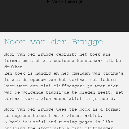
Noor van der Brugge
Noor van der Brugge gebruikt het boek als
format om zich als beeldend kunstenaar uit te
drukken.
Een boek is handig en het omslaan van pagina’s
is als de opbouw van het verhaal met iedere
keer weer een mini cliffhanger: je weet niet
wat de volgende bladzijde te bieden heeft. Het
verhaal vormt zich associatief in je hoofd.
Noor van der Brugge uses the book as a format
to express herself as a visual artist.
A book is useful and turning pages is like
building the story with a mini cliffhanger